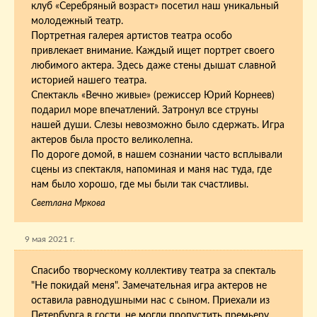
клуб «Серебряный возраст» посетил наш уникальный
молодежный театр.
Портретная галерея артистов театра особо
привлекает внимание. Каждый ищет портрет своего
любимого актера. Здесь даже стены дышат славной
историей нашего театра.
Спектакль «Вечно живые» (режиссер Юрий Корнеев)
подарил море впечатлений. Затронул все струны
нашей души. Слезы невозможно было сдержать. Игра
актеров была просто великолепна.
По дороге домой, в нашем сознании часто всплывали
сцены из спектакля, напоминая и маня нас туда, где
нам было хорошо, где мы были так счастливы.
Светлана Мркова
9 мая 2021 г.
Спасибо творческому коллективу театра за спекталь
"Не покидай меня". Замечательная игра актеров не
оставила равнодушными нас с сыном. Приехали из
Петербурга в гости, не могли пропустить премьеру.