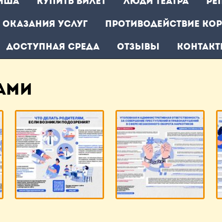
иша
Купить билет
Люди театра
Ре
 оказания услуг
Противодействие ко
ДОСТУПНАЯ СРЕДА
Отзывы
Контак
АМИ