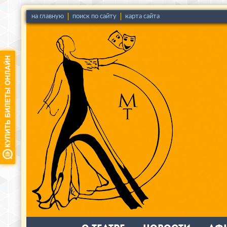
на главную
поиск по сайту
карта сайта